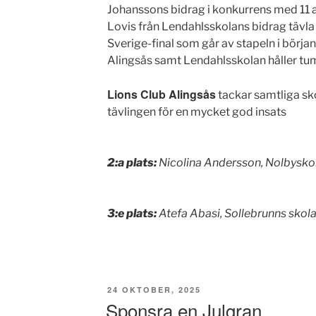
Johanssons bidrag i konkurrens med 11 
Lovis från Lendahlsskolans bidrag tävla 
Sverige-final som går av stapeln i börj
Alingsås samt Lendahlsskolan håller tum
Lions Club Alingsås
tackar samtliga sko
tävlingen för en mycket god insats
2:a plats:
Nicolina Andersson, Nolbysko
3:e plats:
Atefa Abasi, Sollebrunns skola
PUBLICERAT
24 OKTOBER, 2025
Sponsra en Julgran