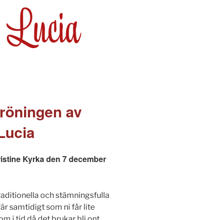
kröningen av
Lucia
ristine Kyrka den 7 december
raditionella och stämningsfulla
r samtidigt som ni får lite
 i tid då det brukar bli ont