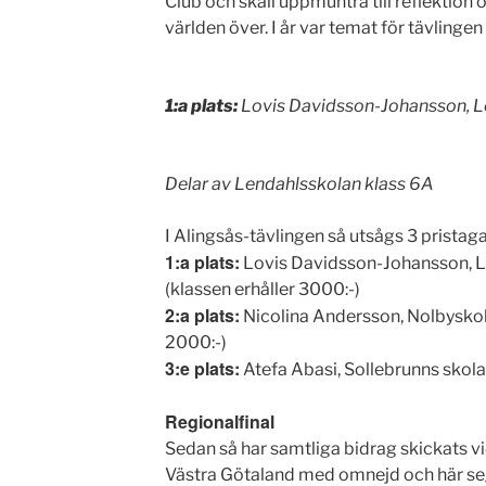
Club och skall uppmuntra till reflektio
världen över. I år var temat för tävli
1:a plats:
Lovis Davidsson-Johansson, L
Delar av Lendahlsskolan klass 6A
I Alingsås-tävlingen så utsågs 3 pristaga
1:a plats:
Lovis Davidsson-Johansson, L
(klassen erhåller 3000:-)
2:a plats:
Nicolina Andersson, Nolbyskola
2000:-)
3:e plats:
Atefa Abasi, Sollebrunns skola 
Regionalfinal
Sedan så har samtliga bidrag skickats vida
Västra Götaland med omnejd och här se