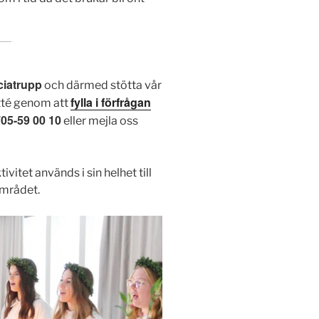
ciatrupp
och därmed stötta vår
fylla i förfrågan
tté genom att
705-59 00 10
eller mejla oss
vitet används i sin helhet till
området.