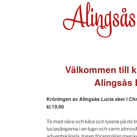
Välkommen till 
Alingsås 
Kröningen av Alingsås Lucia sker i Ch
kl.19.00
Ta med nära och kära och lyssna på de t
luciasångerna i en lugn och varm atmosfä
adventskänsla. Ingen föranmälan men kom