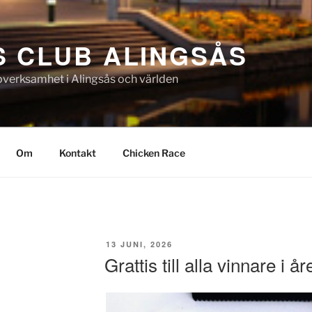
S CLUB ALINGSÅS
pverksamhet i Alingsås och världen
Om
Kontakt
Chicken Race
PUBLICERAT
13 JUNI, 2026
Grattis till alla vinnare i å