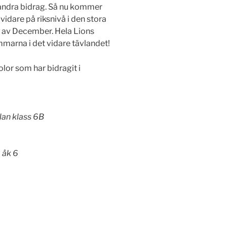
andra bidrag. Så nu kommer
vidare på riksnivå i den stora
an av December. Hela Lions
marna i det vidare tävlandet!
lor som har bidragit i
lan klass 6B
 åk 6