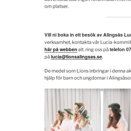
om platser.
Vill ni boka in ett besök av Alingsås Lu
verksamhet, kontakta vår Lucia-kommi
här på webben
telefon 0
alt. ring oss på
lucia@lionsalingsas.se
på
.
De medel som Lions inbringar i denna akti
hjälp för barn och ungdomar i Alingsås