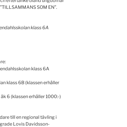
n och eftertanke bland ungdomar
ngen ”TILLSAMMANS SOM EN”.
endahlsskolan klass 6A
re:
endahlsskolan klass 6A
n klass 6B (klassen erhåller
åk 6 (klassen erhåller 1000:-)
re till en regional tävling i
grade Lovis Davidsson-