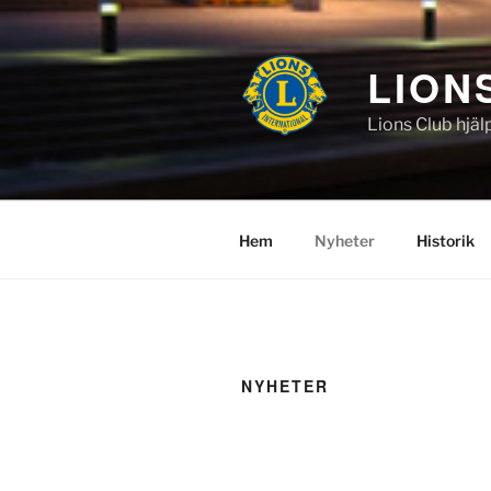
Hoppa
till
innehåll
LION
Lions Club hjäl
Hem
Nyheter
Historik
NYHETER