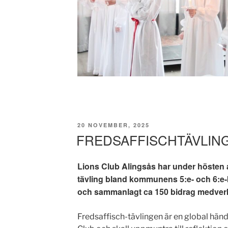
PUBLICERAT
20 NOVEMBER, 2025
FREDSAFFISCHTÄVLING
Lions Club Alingsås har under hösten a
tävling bland kommunens 5:e- och 6:e-kl
och sammanlagt ca 150 bidrag medverka
Fredsaffisch-tävlingen är en global hän