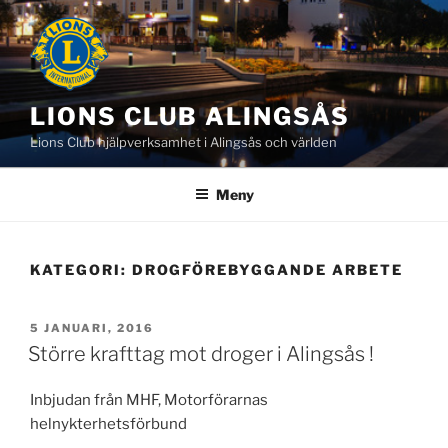
Hoppa
till
innehåll
LIONS CLUB ALINGSÅS
Lions Club hjälpverksamhet i Alingsås och världen
Meny
KATEGORI:
DROGFÖREBYGGANDE ARBETE
PUBLICERAT
5 JANUARI, 2016
Större krafttag mot droger i Alingsås !
Inbjudan från MHF, Motorförarnas
helnykterhetsförbund