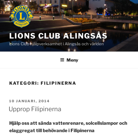
Hoppa
till
innehåll
LIONS CLUB ALINGSÅS
Lions Club hjälpverksamhet i Alingsås och världen
Meny
KATEGORI:
FILIPINERNA
PUBLICERAT
10 JANUARI, 2014
Upprop Filipinerna
Hjälp oss att sända vattenrenare, solcellslampor och
elaggregat till behövande i Filipinerna