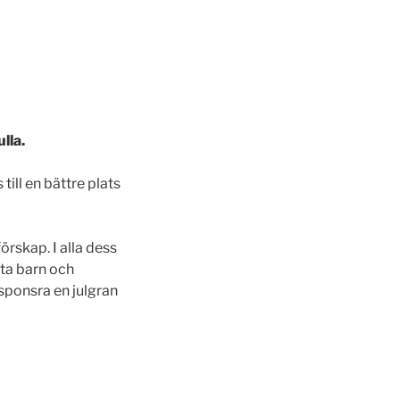
lla.
till en bättre plats
örskap. I alla dess
tta barn och
sponsra en julgran