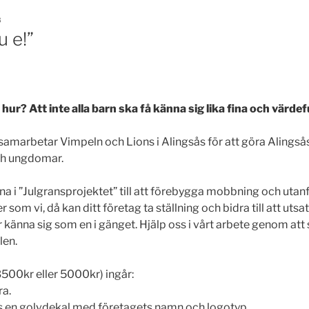
8
u e!”
hur? Att inte alla barn ska få känna sig lika fina och värdefu
d samarbetar Vimpeln och Lions i Alingsås för att göra Alingsås 
och ungdomar.
a i ”Julgransprojektet” till att förebygga mobbning och utanf
 som vi, då kan ditt företag ta ställning och bidra till att utsa
känna sig som en i gänget. Hjälp oss i vårt arbete genom att 
len.
500kr eller 5000kr) ingår:
ra.
tts en golvdekal med företagets namn och logotyp.