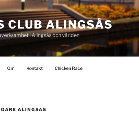
S CLUB ALINGSÅS
pverksamhet i Alingsås och världen
Om
Kontakt
Chicken Race
GGARE ALINGSÅS