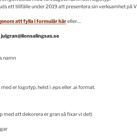
uds ett tillfälle under 2019 att presentera sin verksamhet på 
enom att fylla i formulär här
eller…
:
julgran@lionsalingsas.se
ets namn
med er logotyp, helst i .eps eller .ai format.
p med att dekorera er gran så fixar vi det)
ngar