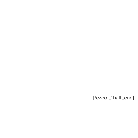
[/ezcol_1half_end]