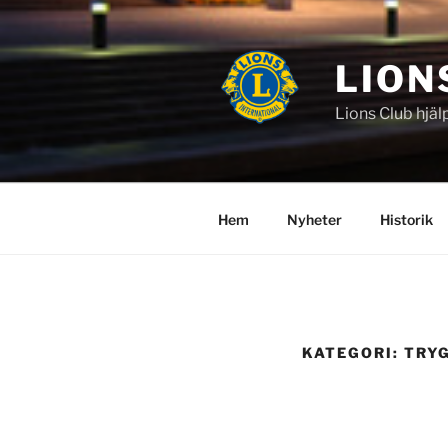
Hoppa
till
innehåll
LION
Lions Club hjäl
Hem
Nyheter
Historik
KATEGORI:
TRY