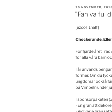
PUBLICERAT
20 NOVEMBER, 201
”Fan va ful d
[ezcol_1half]
Chockerande. Eller 
För fjärde året i ra
för alla våra barn 
I år används pengarn
former. Om du tycker
ungdomar också får 
på Vimpeln under ju
I sponsorpaketen (3
• En gran att dekore
• Vid varje gran sä