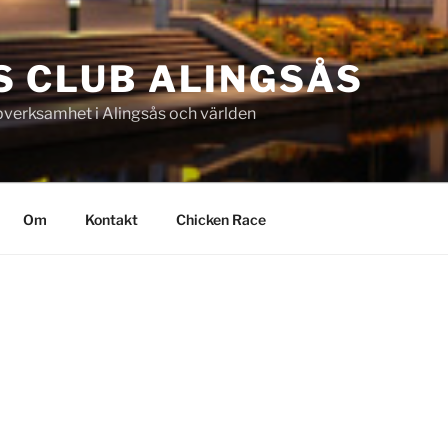
S CLUB ALINGSÅS
pverksamhet i Alingsås och världen
Om
Kontakt
Chicken Race