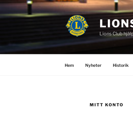
Hoppa
till
innehåll
LION
Lions Club hjäl
Hem
Nyheter
Historik
MITT KONTO