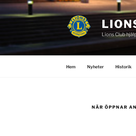
Hoppa
till
innehåll
LION
Lions Club hjäl
Hem
Nyheter
Historik
NÄR ÖPPNAR A