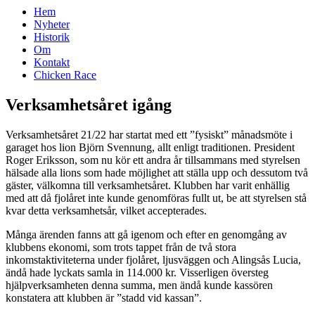
Hem
Nyheter
Historik
Om
Kontakt
Chicken Race
Verksamhetsåret igång
Verksamhetsåret 21/22 har startat med ett ”fysiskt” månadsmöte i
garaget hos lion Björn Svennung, allt enligt traditionen. President
Roger Eriksson, som nu kör ett andra år tillsammans med styrelsen
hälsade alla lions som hade möjlighet att ställa upp och dessutom två
gäster, välkomna till verksamhetsåret. Klubben har varit enhällig
med att då fjolåret inte kunde genomföras fullt ut, be att styrelsen stå
kvar detta verksamhetsår, vilket accepterades.
Många ärenden fanns att gå igenom och efter en genomgång av
klubbens ekonomi, som trots tappet från de två stora
inkomstaktiviteterna under fjolåret, ljusväggen och Alingsås Lucia,
ändå hade lyckats samla in 114.000 kr. Visserligen översteg
hjälpverksamheten denna summa, men ändå kunde kassören
konstatera att klubben är ”stadd vid kassan”.