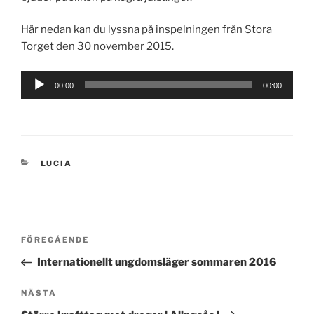
Här nedan kan du lyssna på inspelningen från Stora
Torget den 30 november 2015.
Ljudspelare
00:00
00:00
KATEGORIER
LUCIA
Inläggsnavigering
Föregående
FÖREGÅENDE
inlägg
Internationellt ungdomsläger sommaren 2016
Nästa
NÄSTA
inlägg