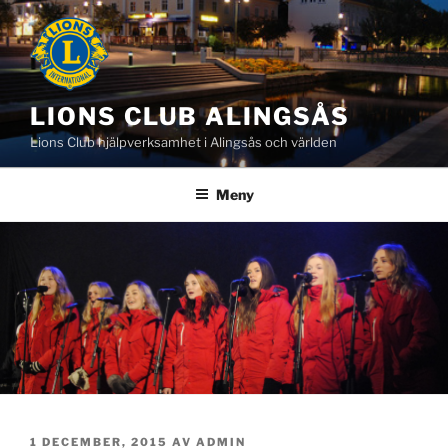
Hoppa
till
innehåll
LIONS CLUB ALINGSÅS
Lions Club hjälpverksamhet i Alingsås och världen
Meny
PUBLICERAT
1 DECEMBER, 2015
AV
ADMIN