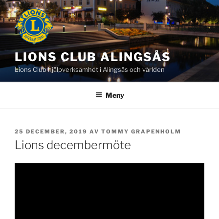
Hoppa
till
innehåll
LIONS CLUB ALINGSÅS
Lions Club hjälpverksamhet i Alingsås och världen
Meny
PUBLICERAT
25 DECEMBER, 2019
AV
TOMMY GRAPENHOLM
Lions decembermöte