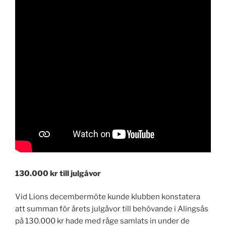
130.000 kr till julgåvor
Vid Lions decembermöte kunde klubben konstatera
att summan för årets julgåvor till behövande i Alingsås
på 130.000 kr hade med råge samlats in under de