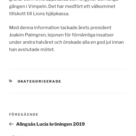
gången i Vimpeln. Det har medfört ett välkommet
tillskott till Lions hjälpkassa.
Med denna information tackade årets president
Joakim Palmgren, lejonen för förnämliga insatser
under andra halvåret och önskade alla en god jul innan
han avstutade mötet.
KATEGORIER
OKATEGORISERADE
Inläggsnavigering
Föregående
FÖREGÅENDE
inlägg
Alingsås Lucia kröningen 2019