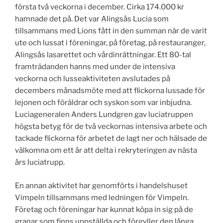
första två veckorna i december. Cirka 174.000 kr
hamnade det på. Det var Alingsås Lucia som
tillsammans med Lions fått in den summan när de varit
ute och lussat i föreningar, på företag, på restauranger,
Alingsås lasarettet och vårdinrättningar. Ett 80-tal
framträdanden hanns med under de intensiva
veckorna och lusseaktiviteten avslutades på
decembers månadsmöte med att flickorna lussade för
lejonen och föräldrar och syskon som var inbjudna.
Luciageneralen Anders Lundgren gav luciatruppen
högsta betyg för de två veckornas intensiva arbete och
tackade flickorna för arbetet de lagt ner och hälsade de
välkomna om ett år att delta i rekryteringen av nästa
års luciatrupp.
En annan aktivitet har genomförts i handelshuset
Vimpeln tillsammans med ledningen för Vimpeln.
Företag och föreningar har kunnat köpa in sig på de
granar som finns uppställda och förgyller den långa