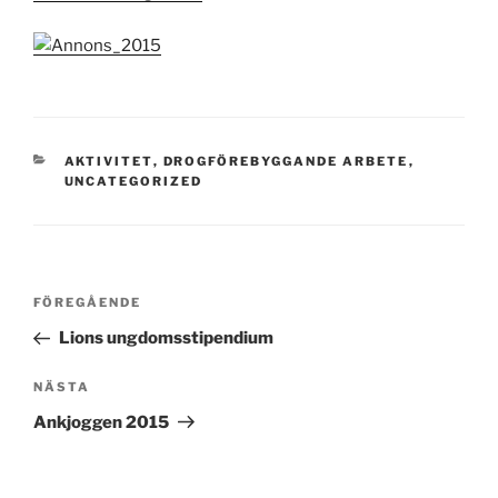
KATEGORIER
AKTIVITET
,
DROGFÖREBYGGANDE ARBETE
,
UNCATEGORIZED
Inläggsnavigering
Föregående
FÖREGÅENDE
inlägg
Lions ungdomsstipendium
Nästa
NÄSTA
inlägg
Ankjoggen 2015