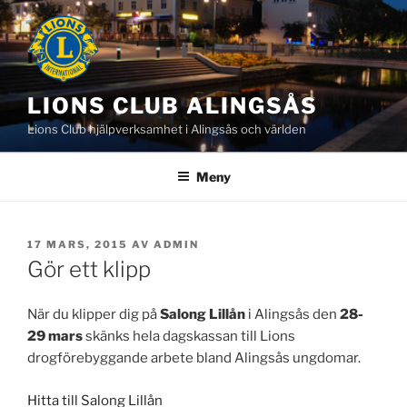
Hoppa
till
innehåll
LIONS CLUB ALINGSÅS
Lions Club hjälpverksamhet i Alingsås och världen
Meny
PUBLICERAT
17 MARS, 2015
AV
ADMIN
Gör ett klipp
När du klipper dig på
Salong Lillån
i Alingsås den
28-
29 mars
skänks hela dagskassan till Lions
drogförebyggande arbete bland Alingsås ungdomar.
Hitta till Salong Lillån